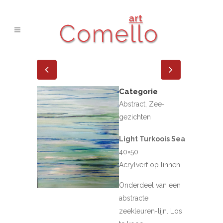
Categorie
Abstract, Zee-
gezichten
Light Turkoois Sea
40×50
Acrylverf op linnen
Onderdeel van een
abstracte
zeekleuren-lijn. Los