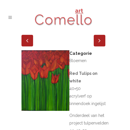
Categorie
Bloemen
Red Tulips on
white
40×50
acrylverf op
linnendoek ingelijst
Onderdeel van het
project tulpenvelden