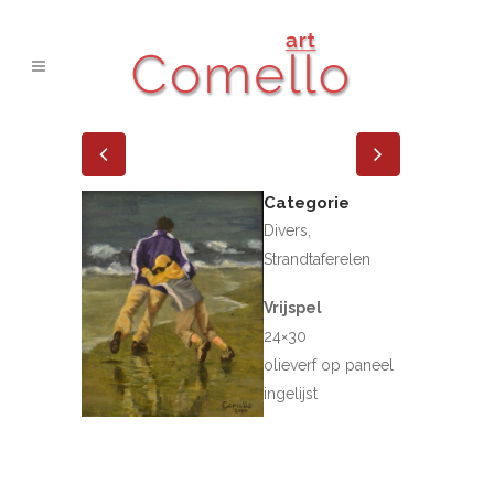
Categorie
Divers,
Strandtaferelen
Vrijspel
24×30
olieverf op paneel
ingelijst