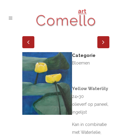
Categorie
Bloemen
Yellow Waterlily
24×30
olieverf op paneel,
ingelijst
Kan in combinatie
met Waterlelie,