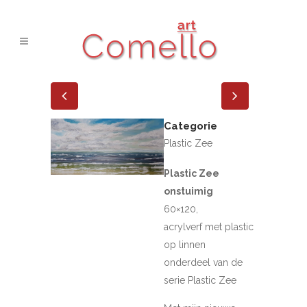
Categorie
Plastic Zee
Plastic Zee
onstuimig
60×120,
acrylverf met plastic
op linnen
onderdeel van de
serie Plastic Zee