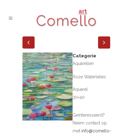
Categorie
Aquarellen
Roze Waterlelies
Aquarel
30×40
Geinteresseerd?
Neem contact op
met
info@comello-